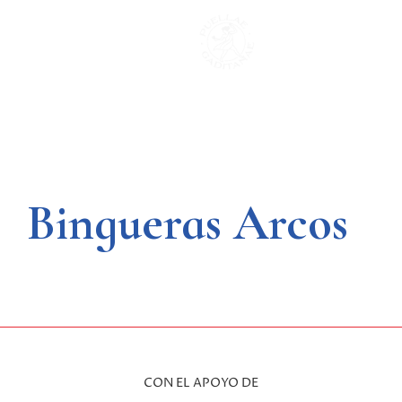
Saltar
al
contenido
Bingueras Arcos
CON EL APOYO DE