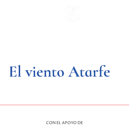
Saltar
al
contenido
El viento Atarfe
CON EL APOYO DE