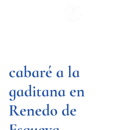
Saltar
al
contenido
cabaré a la
gaditana en
Renedo de
Esgueva