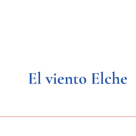
Saltar
al
contenido
El viento Elche