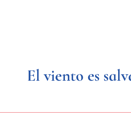
Saltar
al
contenido
El viento es sa