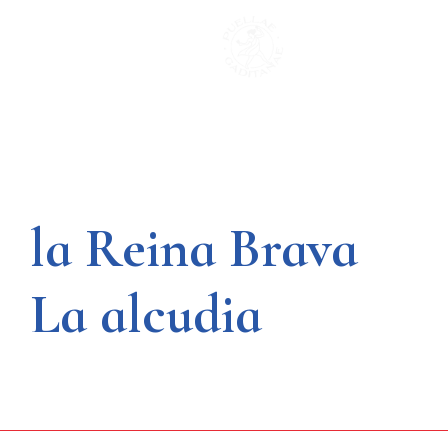
Saltar
al
contenido
la Reina Brava
La alcudia