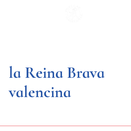
Saltar
al
contenido
la Reina Brava
valencina