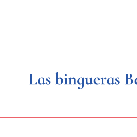
Saltar
al
contenido
Las bingueras B