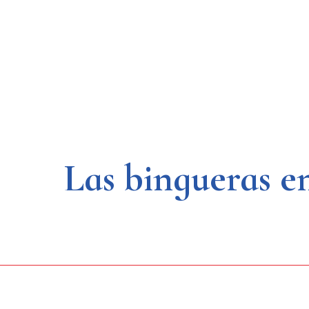
Saltar
al
contenido
Las bingueras e