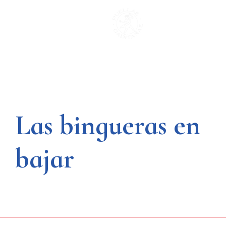
Saltar
al
contenido
Las bingueras en
bajar