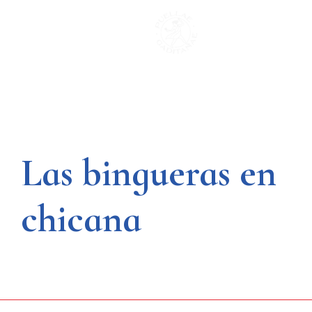
Saltar
al
contenido
Las bingueras en
chicana