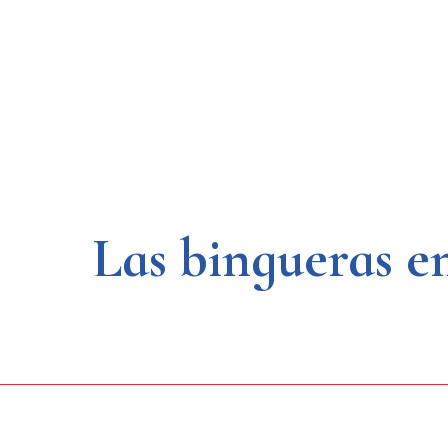
Saltar
al
contenido
Las bingueras e