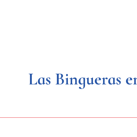
Saltar
al
contenido
Las Bingueras 