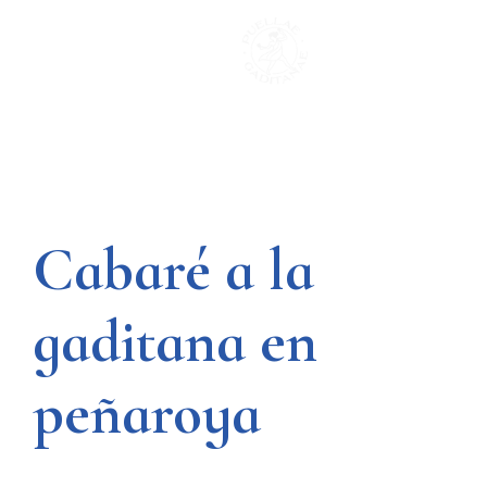
Saltar
al
contenido
Cabaré a la
gaditana en
peñaroya