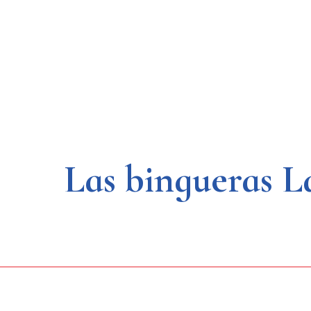
Saltar
al
contenido
Las bingueras L