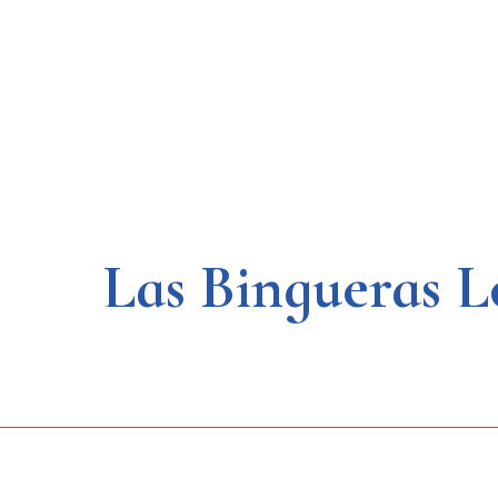
Saltar
al
contenido
Las Bingueras L