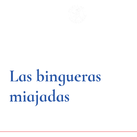
Saltar
al
contenido
Las bingueras
miajadas